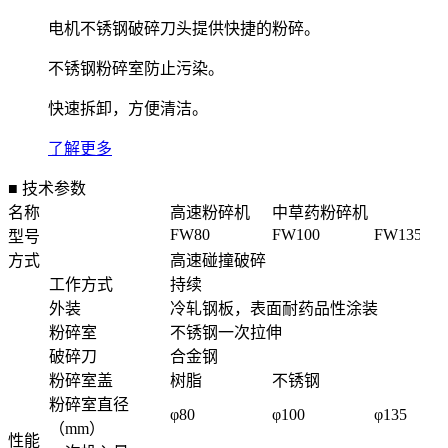
电机不锈钢破碎刀头提供快捷的粉碎。
不锈钢粉碎室防止污染。
快速拆卸，方便清洁。
了解更多
■ 技术参数
名称
高速粉碎机
中草药粉碎机
FW80
FW100
FW135
型号
方式
高速碰撞破碎
工作方式
持续
外装
冷轧钢板，表面耐药品性涂装
粉碎室
不锈钢一次拉伸
破碎刀
合金钢
粉碎室盖
树脂
不锈钢
粉碎室直径
φ80
φ100
φ135
（mm）
性能