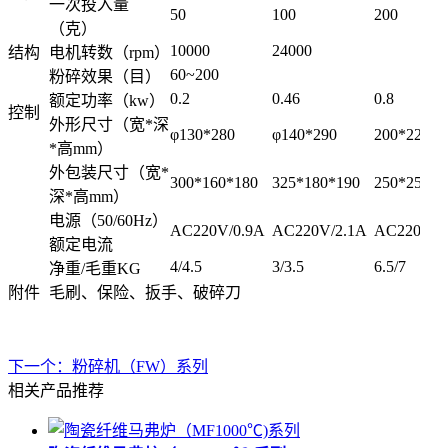
一次投入量
50
100
200
（克）
10000
24000
结构
电机转数（rpm）
60
~
200
粉碎效果（目）
0.2
0.46
0.8
额定功率（kw）
控制
外形尺寸（宽*深
φ130*280
φ140*290
200*220*3
*高mm）
外包装尺寸（宽*
300*160*180
325*180*190
250*250*4
深*高mm）
电源（50/60Hz）
AC220V/0.9A
AC220V/2.1A
AC220V/3
额定电流
4/4.5
3/3.5
6.5/7
净重/毛重KG
附件
毛刷、保险、扳手、破碎刀
下一个：粉碎机（FW）系列
相关产品推荐