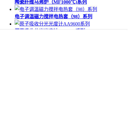
陶瓷纤维马弗炉（MF1000℃)系列
电子调温磁力搅拌电热套（98）系列
原子吸收分光光度计AA9600系列
工业烘箱（DGF）
公司介绍
公司简介
厂房厂貌
公司荣誉
组织机构
企业文化
企业文化
精神理念
企业动态
企业新闻
行业新闻
媒体报道
产品展示
卧式干燥箱系列
立式干燥箱系列
二氧化碳
系列
电热培养箱系列
合作伙伴
合作单位
联系我们
联系方式
人才招聘
售后服务网点