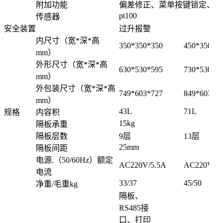
附加功能
偏差修正、菜单按键锁定、停
pt100
传感器
安全装置
过升报警
内尺寸（宽*深*高
350*350*350
450*350*4
mm）
外形尺寸（宽*深*高
630*530*595
730*530*6
mm）
外包装尺寸（宽*深*高
749*603*727
849*603*8
mm）
43L
71L
规格
内容积
15kg
隔板承重
隔板层数
9层
13层
25mm
隔板间距
电源.（50/60Hz）额定
AC220V/5.5A
AC220V/7.
电流
33/37
45/50
净重/毛重kg
隔板、
RS485接
口、打印