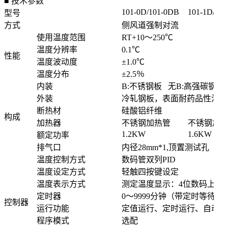
■ 技术参数
101-0D/101-0DB
101-1D/10
型号
方式
侧风道强制对流
使用温度范围
RT+10～250℃
温度分辨率
0.1℃
性能
温度波动度
±
1.0℃
温度分布
±2.5％
内装
B:不锈钢板
无B:高强碳钢板
外装
冷轧钢板，表面耐药品性涂装
断热材
硅酸铝纤维
构成
加热器
不锈钢加热管
不锈钢加
1.2KW
1.6KW
额定功率
排气口
内径28mm*1,顶置测试孔
温度控制方式
数码管双列PID
温度设定方式
轻触四按键设定
温度表示方式
测定温度显示：4位数码上位
定时器
0～9999分钟（带定时等待功
控制器
运行功能
定值运行、定时运行、自动停
程序模式
选配