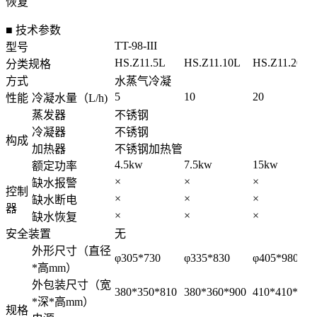
恢复
■ 技术参数
TT-98-III
型号
HS.Z11.5L
HS.Z11.10L
HS.Z11.20L
分类规格
方式
水蒸气冷凝
5
10
20
性能
冷凝水量（L/h)
蒸发器
不锈钢
冷凝器
不锈钢
构成
加热器
不锈钢加热管
4.5kw
7.5kw
15kw
额定功率
×
×
×
缺水报警
控制
×
×
×
缺水断电
器
×
×
×
缺水恢复
安全装置
无
外形尺寸（直径
φ
305*730
φ335*830
φ
405*980
*高mm）
外包装尺寸（宽
380*350*810
380*360*900
410*410*111
*深*高mm）
规格